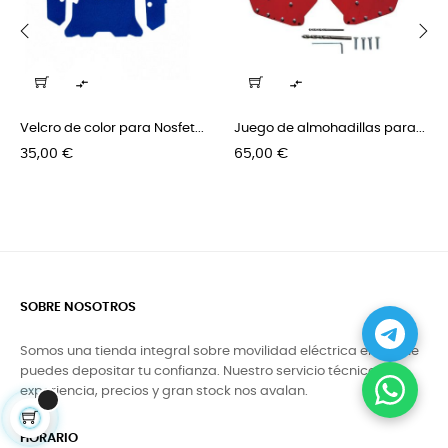
‹
›


Velcro de color para Nosfet...
Juego de almohadillas para...
Precio
Precio
35,00 €
65,00 €
SOBRE NOSOTROS
Somos una tienda integral sobre movilidad eléctrica en la que
puedes depositar tu confianza. Nuestro servicio técnico,
experiencia, precios y gran stock nos avalan.
HORARIO