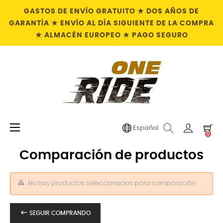
GASTOS DE ENVÍO GRATUITO ★ DOS AÑOS DE
GARANTÍA ★ ENVÍO AL DÍA SIGUIENTE DE LA COMPRA
★ ALMACÉN EUROPEO ★ PAGO SEGURO
Navegación
☰
Español
0
de
palanca
Comparación de productos
No hay productos seleccionados para comparación.

SEGUIR COMPRANDO