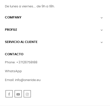
De lunes a viernes…. de 9h a 18h.
COMPANY

PROFILE

SERVICIO AL CLIENTE

CONTACTO
Phone: +37126758188
WhatsApp
Email:
info@oneride.eu
Facebook
YouTube
Instagram