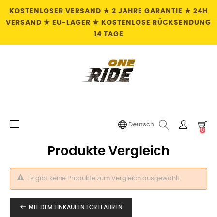
KOSTENLOSER VERSAND ★ 2 JAHRE GARANTIE ★ 24H
VERSAND ★ EU-LAGER ★ KOSTENLOSE RÜCKSENDUNG
14 TAGE
Umschalten
☰
Deutsch
0
der
Navigation
Produkte Vergleich
Es gibt keine Produkte zum Vergleich ausgewählt.

MIT DEM EINKAUFEN FORTFAHREN