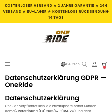
KOSTENLOSER VERSAND ★ 2 JAHRE GARANTIE ★ 24H
VERSAND ★ EU-LAGER ★ KOSTENLOSE RÜCKSENDUNG
14 TAGE
Umschalten
☰
Deutsch
0
der
Navigation
Datenschutzerklärung GDPR —
OneRide
Datenschutzerklärung
OneRide verpflichtet sich, die Privatsphäre seiner Kunden
gemäß
Verordnung (EU) 2016/679 (DSGVO)
und dem