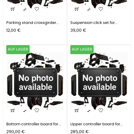


Parking stand crossgirder...
Suspension click set for...
Preis
Preis
12,00 €
39,00 €
AUF LAGER
AUF LAGER


Bottom controller board for...
Upper controller board for...
Preis
Preis
290,00 €
285,00 €