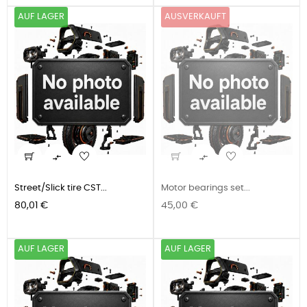
AUF LAGER
AUSVERKAUFT


Street/Slick tire CST...
Motor bearings set...
Preis
Preis
80,01 €
45,00 €
AUF LAGER
AUF LAGER