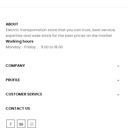
ABOUT
Electric transportation store that you can trust, best service,
expertise and wide stock for the best prices on the market
Working hours
Monday - Friday .... 9.00 to 18.00
COMPANY

PROFILE

CUSTOMER SERVICE

CONTACT US
Facebook
YouTube
Instagram