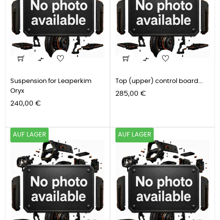


Suspension for Leaperkim
Top (upper) control board...
Oryx
Preis
285,00 €
Preis
240,00 €
AUF LAGER
AUF LAGER