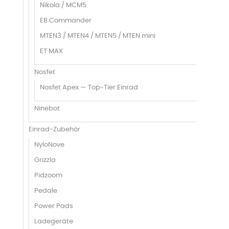
Nikola / MCM5
EB Commander
MTEN3 / MTEN4 / MTEN5 / MTEN mini
ET MAX
Nosfet
Nosfet Apex — Top-Tier Einrad
Ninebot
Einrad-Zubehör
NyloNove
Grizzla
Pidzoom
Pedale
Power Pads
Ladegeräte