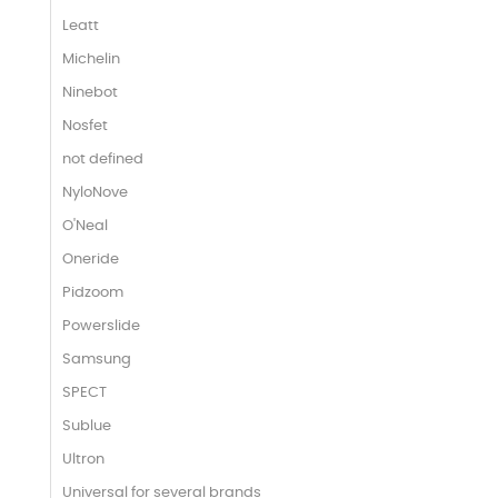
Leatt
Michelin
Ninebot
Nosfet
not defined
NyloNove
O'Neal
Oneride
Pidzoom
Powerslide
Samsung
SPECT
Sublue
Ultron
Universal for several brands