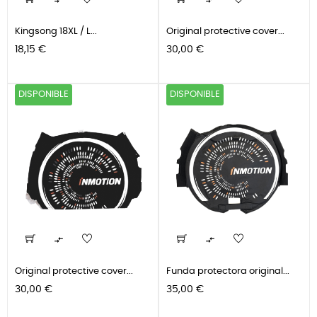


Kingsong 18XL / L...
Original protective cover...
Precio
Precio
18,15 €
30,00 €
DISPONIBLE
DISPONIBLE


Original protective cover...
Funda protectora original...
Precio
Precio
30,00 €
35,00 €