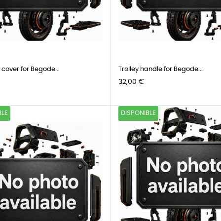
 cover for Begode...
Trolley handle for Begode...
Precio
32,00 €
BLE
DISPONIBLE