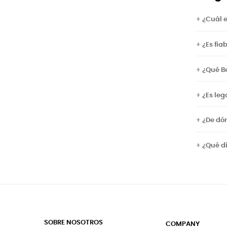
¿Cuál e
¿Es fia
¿Qué B
¿Es leg
¿De dó
¿Qué di
SOBRE NOSOTROS
COMPANY