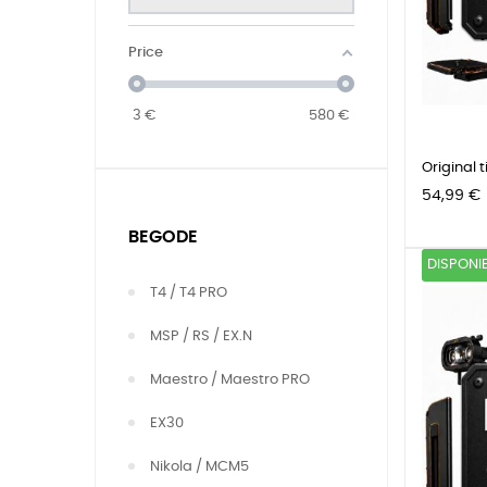
Price
3
€
580
€
Original t
Precio
54,99 €
BEGODE
DISPONI
T4 / T4 PRO
MSP / RS / EX.N
Maestro / Maestro PRO
EX30
Nikola / MCM5