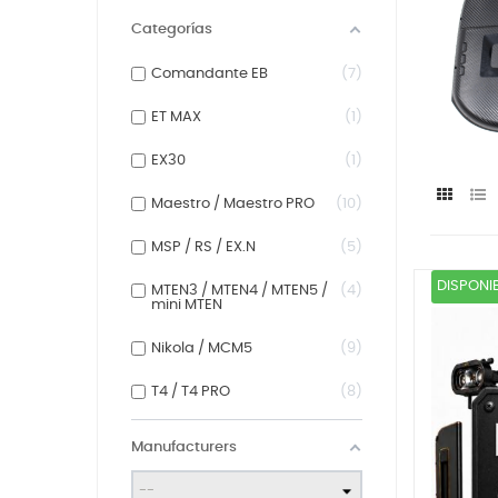
Categorías
Comandante EB
7
ET MAX
1
EX30
1
Maestro / Maestro PRO
10
MSP / RS / EX.N
5
DISPONI
MTEN3 / MTEN4 / MTEN5 /
4
mini MTEN
Nikola / MCM5
9
T4 / T4 PRO
8
Manufacturers