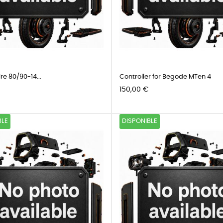
ire 80/90-14...
Controller for Begode MTen 4
Precio
150,00 €
BLE
DISPONIBLE