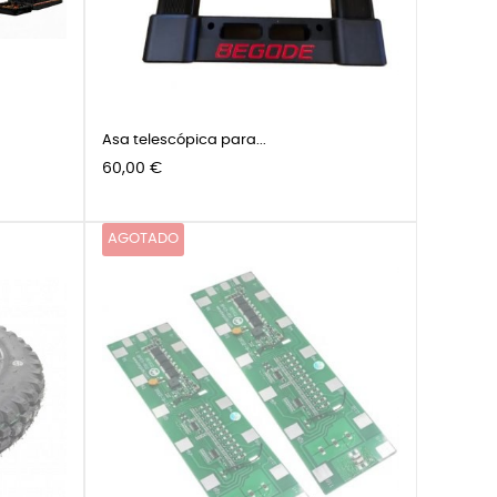
Asa telescópica para...
Precio
60,00 €
AGOTADO