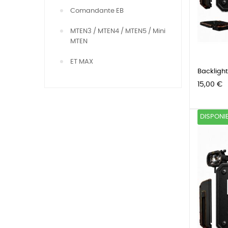
Comandante EB
MTEN3 / MTEN4 / MTEN5 / Mini
MTEN
ET MAX
Backlight
Precio
15,00 €
DISPONI