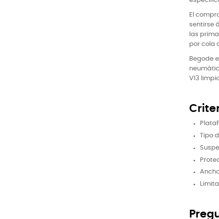
especific
El compro
sentirse 
las prima
por cola 
Begode es
neumátic
V13 limp
Crite
Plata
Tipo 
Suspen
Prote
Ancho
Limit
Preg