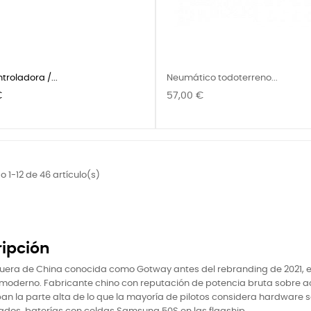
troladora /...
Neumático todoterreno...
Precio
€
57,00 €
 1-12 de 46 artículo(s)
ipción
uera de China conocida como Gotway antes del rebranding de 2021, es
 moderno. Fabricante chino con reputación de potencia bruta sobre a
n la parte alta de lo que la mayoría de pilotos considera hardware 