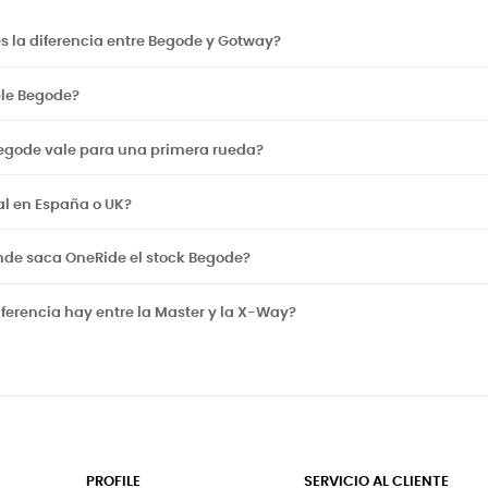
s la diferencia entre Begode y Gotway?
ble Begode?
egode vale para una primera rueda?
al en España o UK?
nde saca OneRide el stock Begode?
ferencia hay entre la Master y la X-Way?
PROFILE
SERVICIO AL CLIENTE