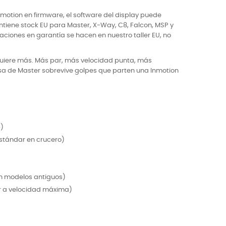
otion en firmware, el software del display puede
ntiene stock EU para Master, X-Way, C8, Falcon, MSP y
aciones en garantía se hacen en nuestro taller EU, no
quiere más. Más par, más velocidad punta, más
a de Master sobrevive golpes que parten una Inmotion
p)
estándar en crucero)
en modelos antiguos)
r a velocidad máxima)