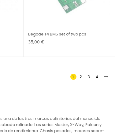
Begode T4 BMS set of two pcs
Precio
35,00 €
1
2
3
4
 una de las tres marcas definitorias del monociclo
cabado refinado. Las series Master, X-Way, Falcon y
serio de rendimiento. Chasis pesados, motores sobre-