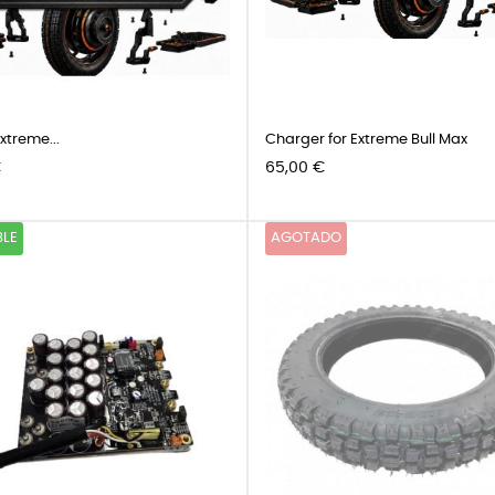
xtreme...
Charger for Extreme Bull Max
Precio
€
65,00 €
BLE
AGOTADO