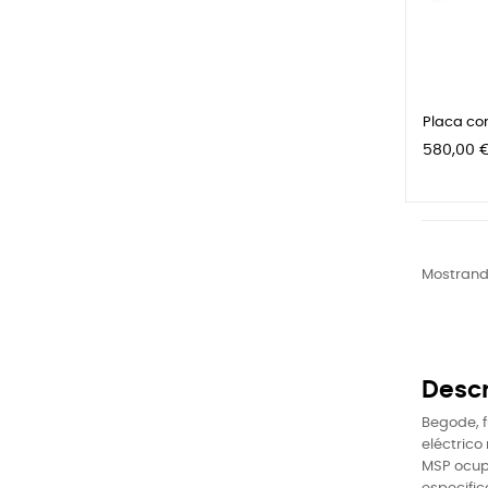
Placa con
Precio
580,00 
Mostrando
Descr
Begode, f
eléctrico
MSP ocupa