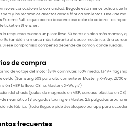
ados, baterías con celdas Samsung 50S en las flagship.
miso es conocido en la comunidad: Begode está menos pulida que Inm
áspero y los recambios directos desde fábrica son lentos. OneRide ma
s Extreme Bull, lo que recorta bastante ese dolor de cabeza. Las repar
de ticket en Shenzhen.
 la respuesta cuando un piloto lleva 50 horas en algo más manso y 
o. Es también la marca más tolerante al abuso mecánico. Una carcas
ia. Si ese compromiso compensa depende de cómo y dónde ruedas.
rios de compra
forma de voltaje del motor (84V commuter, 100V media, 134V+ flagshi
de celda (Samsung 50S para alta corriente en Master y X-Way, 21700 
sión (MSP la lleva, C8 no, Master y X-Way sí)
cción del chasis (jaulas de magnesio en MSP, carcasa plástica en C8)
 de neumático (3 pulgadas touring en Master, 2,5 pulgadas urbano 
ación de fábrica (toda Begode pide desbloqueo por app para accede
untas frecuentes