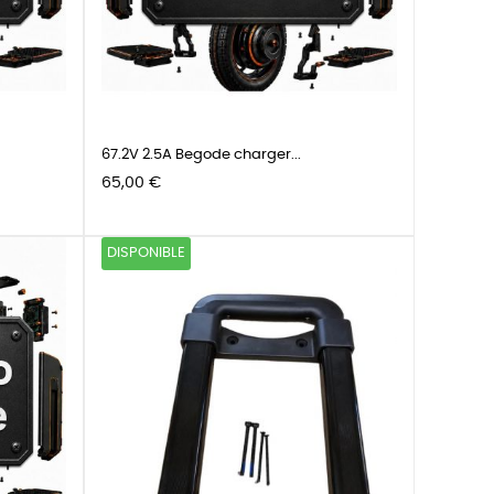
67.2V 2.5A Begode charger...
Precio
65,00 €
DISPONIBLE