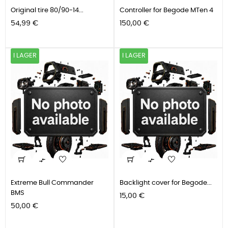
Original tire 80/90-14...
Controller for Begode MTen 4
Pris
Pris
54,99 €
150,00 €
I LAGER
I LAGER


Extreme Bull Commander
Backlight cover for Begode...
BMS
Pris
15,00 €
Pris
50,00 €