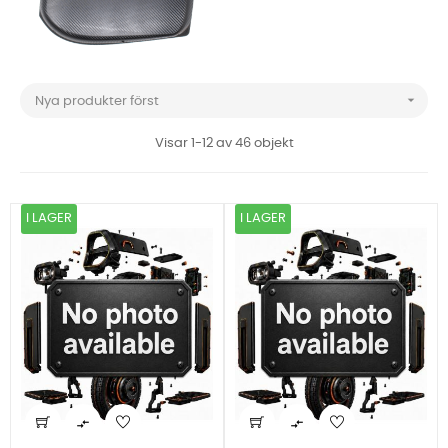

Nya produkter först
Visar 1-12 av 46 objekt
I LAGER
I LAGER

