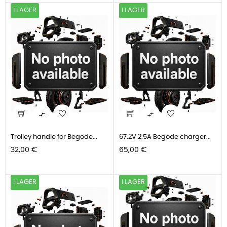
I LAGER
I LAGER


Trolley handle for Begode...
67.2V 2.5A Begode charger...
Pris
Pris
32,00 €
65,00 €
I LAGER
I LAGER