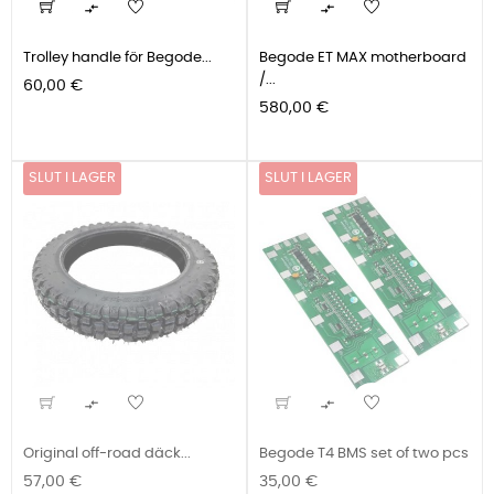


Trolley handle för Begode...
Begode ET MAX motherboard
/...
Pris
60,00 €
Pris
580,00 €
SLUT I LAGER
SLUT I LAGER


Original off-road däck...
Begode T4 BMS set of two pcs
Pris
Pris
57,00 €
35,00 €