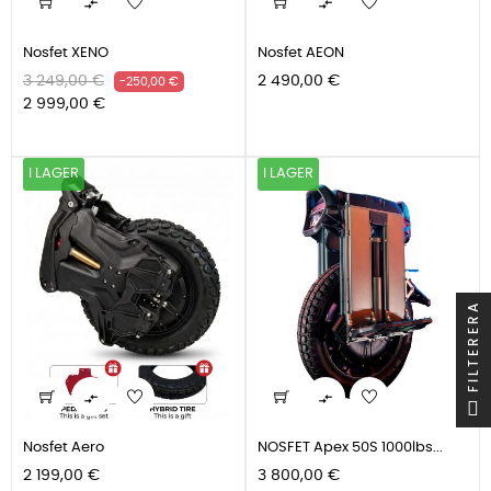


Nosfet XENO
Nosfet AEON
Ordinarie
Pris
Pris
3 249,00 €
2 490,00 €
-250,00 €
pris
2 999,00 €
I LAGER
I LAGER
FILTERERA


Nosfet Aero
NOSFET Apex 50S 1000lbs...
Pris
Pris
2 199,00 €
3 800,00 €