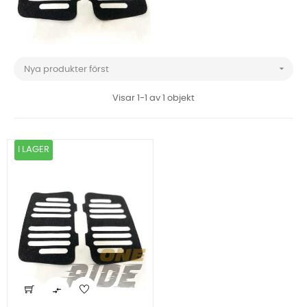

Nya produkter först
Visar 1-1 av 1 objekt
I LAGER
