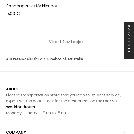
Sandpaper set för Ninebot...
Pris
5,00 €
FILTERERA
Visar 1-1 av 1 objekt
Alla reservdelar för din Ninebot på ett ställe
ABOUT
Electric transportation store that you can trust, best service,
expertise and wide stock for the best prices on the market
Working hours
Monday - Friday .... 9.00 to 18.00
COMPANY
