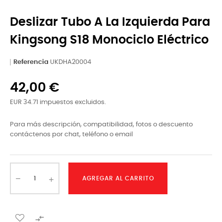
Deslizar Tubo A La Izquierda Para
Kingsong S18 Monociclo Eléctrico
Referencia
UKDHA20004
42,00 €
EUR 34.71 impuestos excluidos.
Para más descripción, compatibilidad, fotos o descuento
contáctenos por chat, teléfono o email
AGREGAR AL CARRITO
