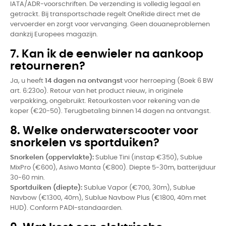
IATA/ADR-voorschriften. De verzending is volledig legaal en
getrackt. Bij transportschade regelt OneRide direct met de
vervoerder en zorgt voor vervanging. Geen douaneproblemen
dankzij Europees magazijn.
7. Kan ik de eenwieler na aankoop
retourneren?
Ja, u heeft
14 dagen na ontvangst
voor herroeping (Boek 6 BW
art. 6:230o). Retour van het product nieuw, in originele
verpakking, ongebruikt. Retourkosten voor rekening van de
koper (€20-50). Terugbetaling binnen 14 dagen na ontvangst.
8. Welke onderwaterscooter voor
snorkelen vs sportduiken?
Snorkelen (oppervlakte):
Sublue Tini (instap €350), Sublue
MixPro (€600), Asiwo Manta (€800). Diepte 5-30m, batterijduur
30-60 min.
Sportduiken (diepte):
Sublue Vapor (€700, 30m), Sublue
Navbow (€1300, 40m), Sublue Navbow Plus (€1800, 40m met
HUD). Conform PADI-standaarden.