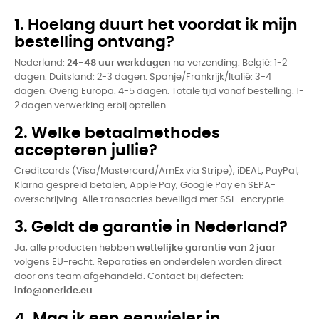
1. Hoelang duurt het voordat ik mijn
bestelling ontvang?
Nederland:
24-48 uur werkdagen
na verzending. België: 1-2
dagen. Duitsland: 2-3 dagen. Spanje/Frankrijk/Italië: 3-4
dagen. Overig Europa: 4-5 dagen. Totale tijd vanaf bestelling: 1-
2 dagen verwerking erbij optellen.
2. Welke betaalmethodes
accepteren jullie?
Creditcards (Visa/Mastercard/AmEx via Stripe), iDEAL, PayPal,
Klarna gespreid betalen, Apple Pay, Google Pay en SEPA-
overschrijving. Alle transacties beveiligd met SSL-encryptie.
3. Geldt de garantie in Nederland?
Ja, alle producten hebben
wettelijke garantie van 2 jaar
volgens EU-recht. Reparaties en onderdelen worden direct
door ons team afgehandeld. Contact bij defecten:
info@oneride.eu
.
4. Mag ik een eenwieler in