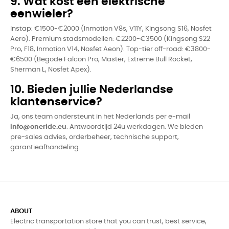
9. Wat kost een elektrische
eenwieler?
Instap: €1500-€2000 (Inmotion V8s, V11Y, Kingsong S16, Nosfet
Aero). Premium stadsmodellen: €2200-€3500 (Kingsong S22
Pro, F18, Inmotion V14, Nosfet Aeon). Top-tier off-road: €3800-
€6500 (Begode Falcon Pro, Master, Extreme Bull Rocket,
Sherman L, Nosfet Apex).
10. Bieden jullie Nederlandse
klantenservice?
Ja, ons team ondersteunt in het Nederlands per e-mail
info@oneride.eu
. Antwoordtijd 24u werkdagen. We bieden
pre-sales advies, orderbeheer, technische support,
garantieafhandeling.
ABOUT
Electric transportation store that you can trust, best service,