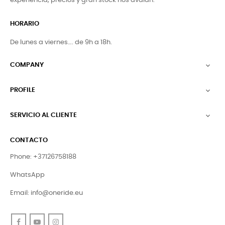
experiencia, precios y gran stock nos avalan.
HORARIO
De lunes a viernes…. de 9h a 18h.
COMPANY

PROFILE

SERVICIO AL CLIENTE

CONTACTO
Phone: +37126758188
WhatsApp
Email:
info@oneride.eu
Facebook
YouTube
Instagram