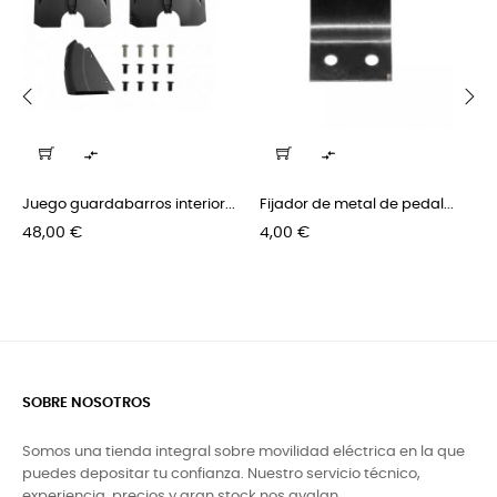
‹
›


Juego guardabarros interior...
Fijador de metal de pedal...
Precio
Precio
48,00 €
4,00 €
SOBRE NOSOTROS
Somos una tienda integral sobre movilidad eléctrica en la que
puedes depositar tu confianza. Nuestro servicio técnico,
experiencia, precios y gran stock nos avalan.