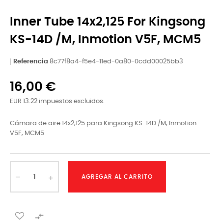
Inner Tube 14x2,125 For Kingsong
KS-14D /M, Inmotion V5F, MCM5
Referencia
8c77f8a4-f5e4-11ed-0a80-0cdd00025bb3
16,00 €
EUR 13.22 impuestos excluidos.
Cámara de aire 14x2,125 para Kingsong KS-14D /M, Inmotion
V5F, MCM5
AGREGAR AL CARRITO
