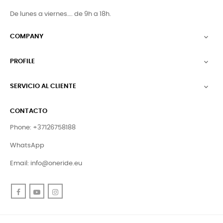
De lunes a viernes…. de 9h a 18h.
COMPANY

PROFILE

SERVICIO AL CLIENTE

CONTACTO
Phone: +37126758188
WhatsApp
Email:
info@oneride.eu
Facebook
YouTube
Instagram