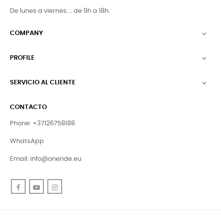
De lunes a viernes…. de 9h a 18h.
COMPANY

PROFILE

SERVICIO AL CLIENTE

CONTACTO
Phone: +37126758188
WhatsApp
Email:
info@oneride.eu
Facebook
YouTube
Instagram