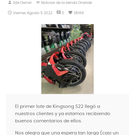
person
list
Site Owner
Noticias de la tienda Oneride

comment
favorite
Viernes
Agosto
5
2022
0
38166
El primer lote de Kingsong S22 llegó a
nuestros clientes y ya estamos recibiendo
buenos comentarios de ellos.
Nos alegra que una espera tan larga (casi un