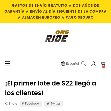
GASTOS DE ENVÍO GRATUITO ★ DOS AÑOS DE
GARANTÍA ★ ENVÍO AL DÍA SIGUIENTE DE LA COMPRA
★ ALMACÉN EUROPEO ★ PAGO SEGURO
Navegación
☰
Español
0
de
palanca
¡El primer lote de S22 llegó a
los clientes!
Share
Facebook
Twitter