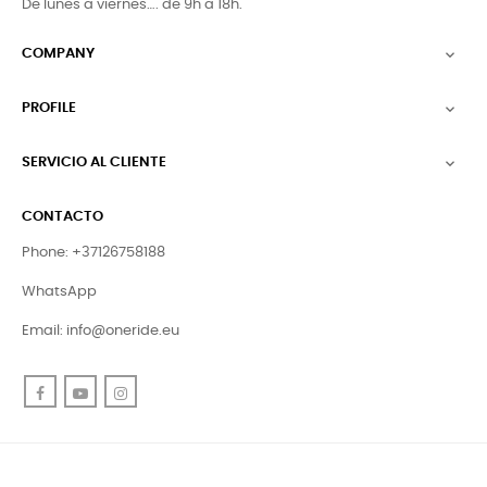
De lunes a viernes…. de 9h a 18h.
COMPANY

PROFILE

SERVICIO AL CLIENTE

CONTACTO
Phone: +37126758188
WhatsApp
Email:
info@oneride.eu
Facebook
YouTube
Instagram