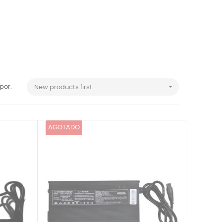

por:
New products first
AGOTADO