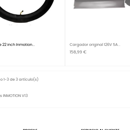
 22 inch Inmotion...
Cargador original 126V 5A...
Precio
158,99 €
 1-3 de 3 artículo(s)
s INMOTION V13