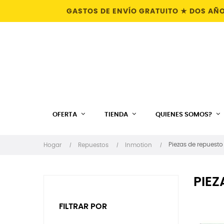
GASTOS DE ENVÍO GRATUITO ★ DOS AÑO
OFERTA
TIENDA
QUIENES SOMOS?
Piezas de repuesto
Hogar
Repuestos
Inmotion
PIEZ
FILTRAR POR