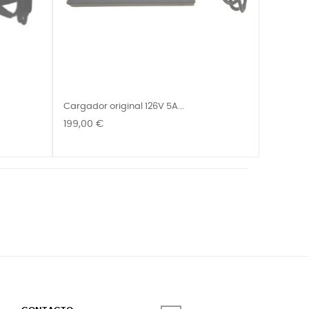
Cargador original 126V 5A...
Precio
199,00 €