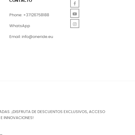
CONTACTO
Facebook
YouTube
Phone: +37126758188
Instagram
WhatsApp
Email:
info@oneride.eu
ZADAS. ¡DISFRUTA DE DESCUENTOS EXCLUSIVOS, ACCESO
E INNOVACIONES!