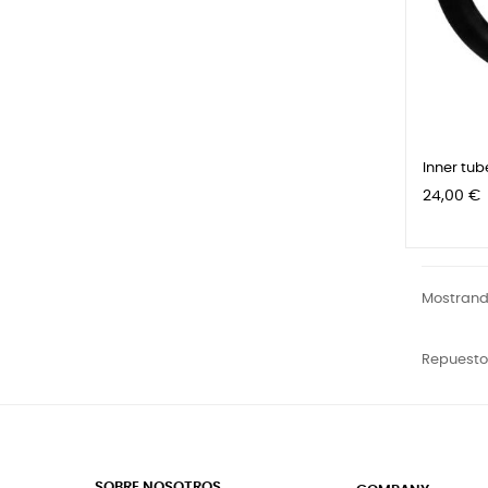
Inner tube
Precio
24,00 €
Mostrando
Repuesto
SOBRE NOSOTROS