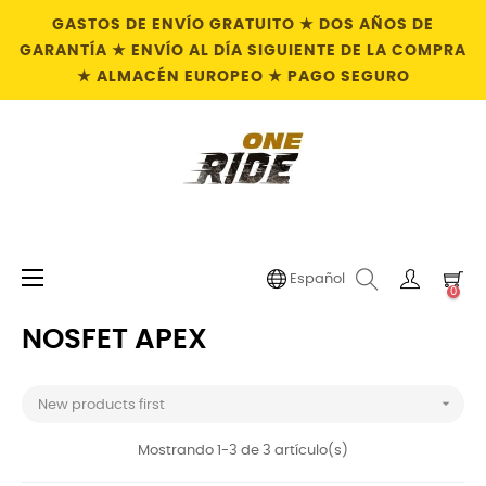
GASTOS DE ENVÍO GRATUITO ★ DOS AÑOS DE
GARANTÍA ★ ENVÍO AL DÍA SIGUIENTE DE LA COMPRA
★ ALMACÉN EUROPEO ★ PAGO SEGURO
Navegación
☰
Español
0
de
palanca
NOSFET APEX

New products first
Mostrando 1-3 de 3 artículo(s)