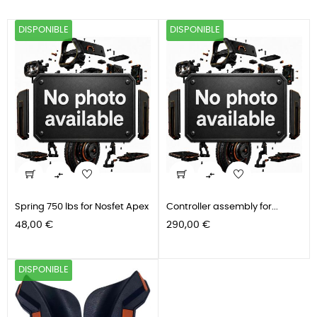
DISPONIBLE
DISPONIBLE


Spring 750 lbs for Nosfet Apex
Controller assembly for...
Precio
Precio
48,00 €
290,00 €
DISPONIBLE