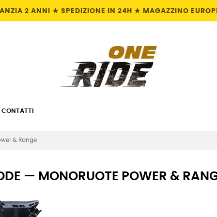
NZIA 2 ANNI ★ SPEDIZIONE IN 24H ★ MAGAZZINO EUROPE
CONTATTI
ower & Range
ODE — MONORUOTE POWER & RAN