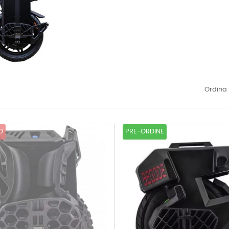
Ordina 
O
PRE-ORDINE