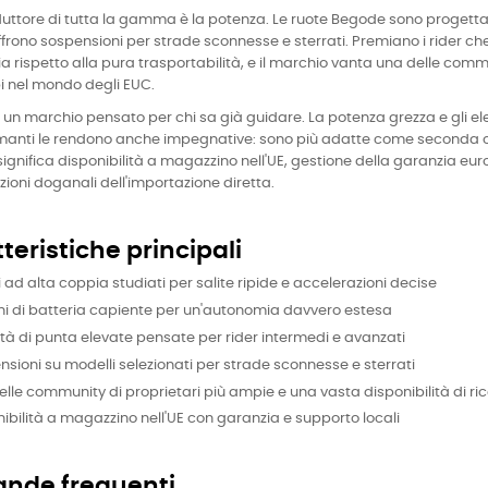
onduttore di tutta la gamma è la potenza. Le ruote Begode sono progettat
ffrono sospensioni per strade sconnesse e sterrati. Premiano i rider che
 rispetto alla pura trasportabilità, e il marchio vanta una delle commun
i nel mondo degli EUC.
un marchio pensato per chi sa già guidare. La potenza grezza e gli elev
manti le rendono anche impegnative: sono più adatte come seconda o
ignifica disponibilità a magazzino nell'UE, gestione della garanzia eur
ioni doganali dell'importazione diretta.
teristiche principali
 ad alta coppia studiati per salite ripide e accelerazioni decise
ni di batteria capiente per un'autonomia davvero estesa
tà di punta elevate pensate per rider intermedi e avanzati
sioni su modelli selezionati per strade sconnesse e sterrati
lle community di proprietari più ampie e una vasta disponibilità di r
ibilità a magazzino nell'UE con garanzia e supporto locali
nde frequenti