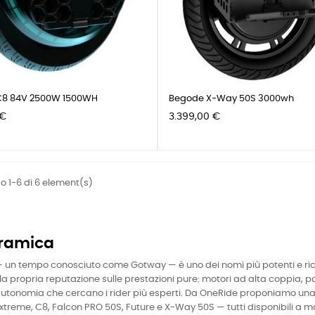
C8 84V 2500W 1500WH
Begode X-Way 50S 3000wh
Prezzo
 €
3.399,00 €
 1-6 di 6 element(s)
ramica
un tempo conosciuto come Gotway — è uno dei nomi più potenti e ricono
 la propria reputazione sulle prestazioni pure: motori ad alta coppia, p
utonomia che cercano i rider più esperti. Da OneRide proponiamo un
treme, C8, Falcon PRO 50S, Future e X-Way 50S — tutti disponibili a ma