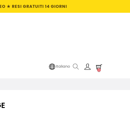
O ★ RESI GRATUITI 14 GIORNI
Italiano
0
GE