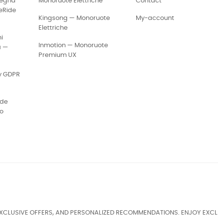
segna
Monoruote Elettriche
Contact
eRide
Kingsong — Monoruote
My-account
Elettriche
i
Inmotion — Monoruote
a —
Premium UX
cy GDPR
ide
eo
EXCLUSIVE OFFERS, AND PERSONALIZED RECOMMENDATIONS. ENJOY EXCL