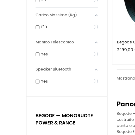
36
1
Carico Massimo (Kg)
130
1
Begode 
Manico Telescopico
Prezzo
2.199,00
Yes
1
Speaker Bluetooth
Mostrando
Yes
1
Pano
Begode — 
BEGODE — MONORUOTE
costruito
POWER & RANGE
punta e a
Begode Ex