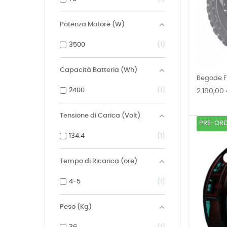
Potenza Motore (W)
3500
1
Capacità Batteria (Wh)
Begode F
Prezzo
2400
1
2.190,00
Tensione di Carica (Volt)
PRE-ORD
134.4
1
Tempo di Ricarica (ore)
4-5
1
Peso (Kg)