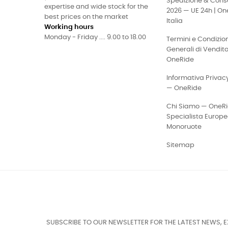
Spedizione & Con
expertise and wide stock for the
2026 — UE 24h | On
best prices on the market
Italia
Working hours
Monday - Friday .... 9.00 to 18.00
Termini e Condizion
Generali di Vendit
OneRide
Informativa Priva
— OneRide
Chi Siamo — OneR
Specialista Europ
Monoruote
Sitemap
SUBSCRIBE TO OUR NEWSLETTER FOR THE LATEST NEWS, 