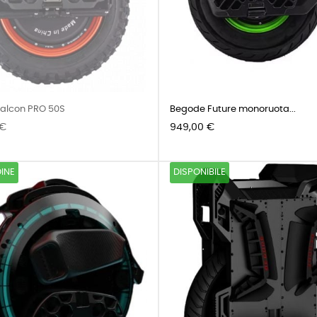
alcon PRO 50S
Begode Future monoruota...
Prezzo
 €
949,00 €
INE
DISPONIBILE