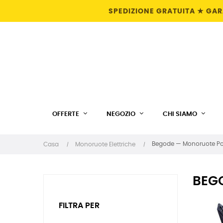
SPEDIZIONE GRATUITA ★ GARA
OFFERTE
NEGOZIO
CHI SIAMO
Begode — Monoruote P
Casa
Monoruote Elettriche
BEG
FILTRA PER