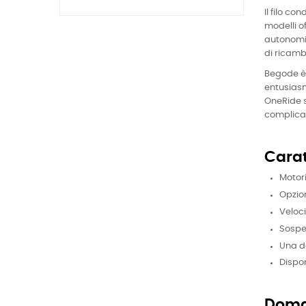
Il filo c
modelli o
autonomia
di ricamb
Begode è 
entusias
OneRide s
complicaz
Carat
Motori
Opzio
Veloci
Sospen
Una de
Dispon
Doma