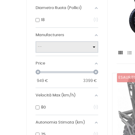
Diametro Ruota (Pollici)
18
1
Manufacturers
Price
ESAURIT
949
€
3399
€
Velocità Max (km/h)
80
1
Autonomia Stimata (km)
75
1