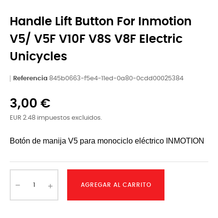
Handle Lift Button For Inmotion
V5/ V5F V10F V8S V8F Electric
Unicycles
Referencia
845b0663-f5e4-11ed-0a80-0cdd00025384
3,00 €
EUR 2.48 impuestos excluidos.
Botón de manija V5 para monociclo eléctrico INMOTION
AGREGAR AL CARRITO