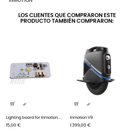
INMOTION
LOS CLIENTES QUE COMPRARON ESTE
PRODUCTO TAMBIÉN COMPRARON:


Lighting board for Inmotion...
Inmotion V9
Precio
Precio
15,00 €
1.399,00 €