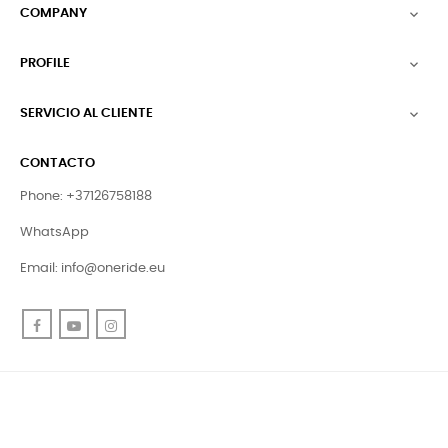
COMPANY

PROFILE

SERVICIO AL CLIENTE

CONTACTO
Phone: +37126758188
WhatsApp
Email:
info@oneride.eu
Facebook
YouTube
Instagram