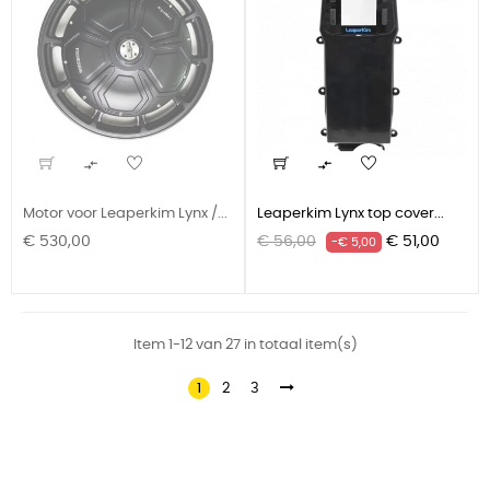


Motor voor Leaperkim Lynx /...
Leaperkim Lynx top cover...
Prijs
Normale
Prijs
€ 530,00
€ 56,00
€ 51,00
-€ 5,00
prijs
Item 1-12 van 27 in totaal item(s)
1
2
3