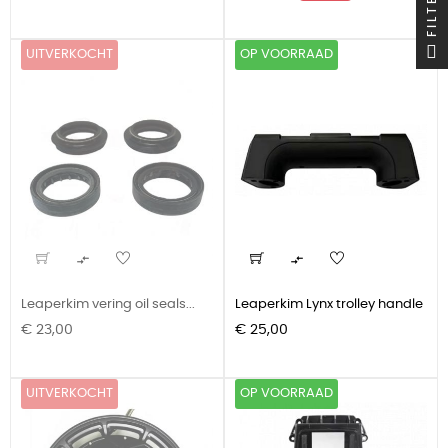
FILTER
prijs
UITVERKOCHT
OP VOORRAAD


Leaperkim vering oil seals...
Leaperkim Lynx trolley handle
Prijs
Prijs
€ 23,00
€ 25,00
UITVERKOCHT
OP VOORRAAD