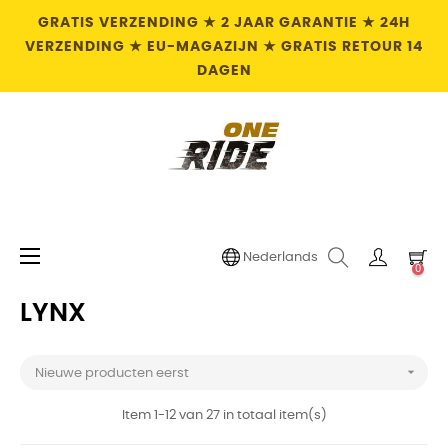
GRATIS VERZENDING ★ 2 JAAR GARANTIE ★ 24H
VERZENDING ★ EU-MAGAZIJN ★ GRATIS RETOUR 14
DAGEN
Toggle
☰
Nederlands
0
navigation
LYNX

Nieuwe producten eerst
Item 1-12 van 27 in totaal item(s)