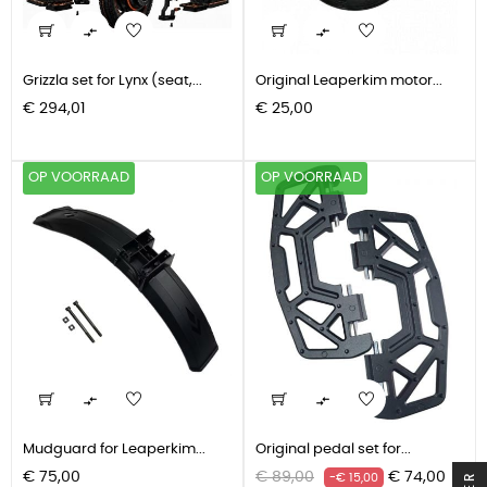


Grizzla set for Lynx (seat,...
Original Leaperkim motor...
Prijs
Prijs
€ 294,01
€ 25,00
OP VOORRAAD
OP VOORRAAD


Mudguard for Leaperkim...
Original pedal set for...
Prijs
Normale
Prijs
€ 75,00
€ 89,00
€ 74,00
-€ 15,00