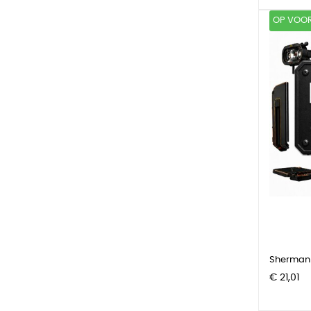
OP VOO
Sherman 
Prijs
€ 21,01