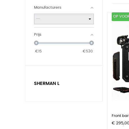
Manufacturers
OP VOO
Prijs
€
15
€
530
SHERMAN L
Front bar 
Prijs
€ 295,0