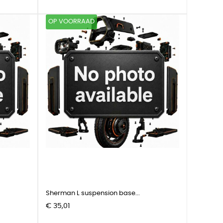
OP VOORRAAD
Sherman L suspension base...
Prijs
€ 35,01