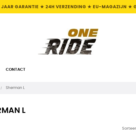
 JAAR GARANTIE ★ 24H VERZENDING ★ EU-MAGAZIJN ★ 
CONTACT
Sherman L
RMAN L
Sorteer