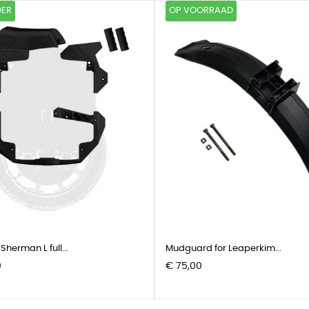
DER
OP VOORRAAD
Sherman L full...
Mudguard for Leaperkim...
Prijs
0
€ 75,00