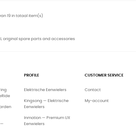
van 19 in totaal item(s)
 original spare parts and accessories
PROFILE
CUSTOMER SERVICE
ring
Elektrische Eenwielers
Contact
eRide
Kingsong — Elektrische
My-account
arden
Eenwielers
Inmotion — Premium UX
 —
Eenwielers