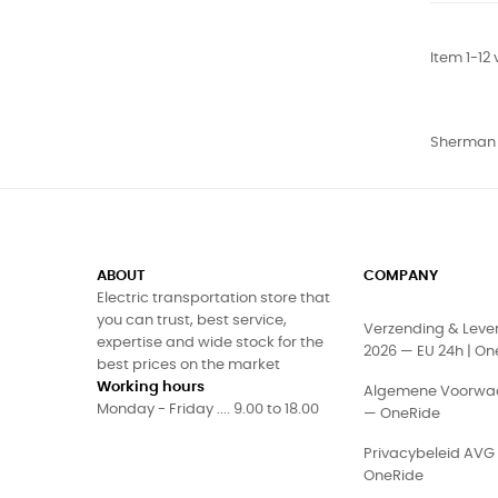
Item 1-12 
Sherman L
ABOUT
COMPANY
Electric transportation store that
you can trust, best service,
Verzending & Leve
expertise and wide stock for the
2026 — EU 24h | On
best prices on the market
Working hours
Algemene Voorwa
Monday - Friday .... 9.00 to 18.00
— OneRide
Privacybeleid AVG
OneRide