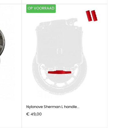
OP VOORRAAD
Nylonove Sherman L handle...
Prijs
€ 49,00