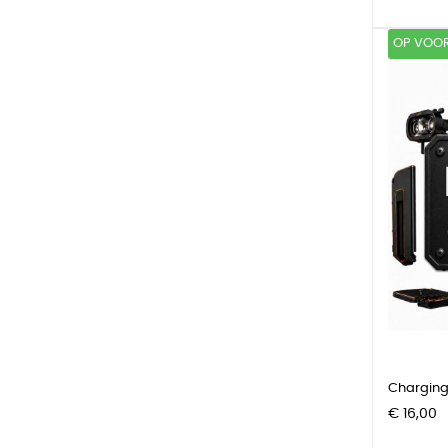
OP VOO
Charging 
Prijs
€ 16,00