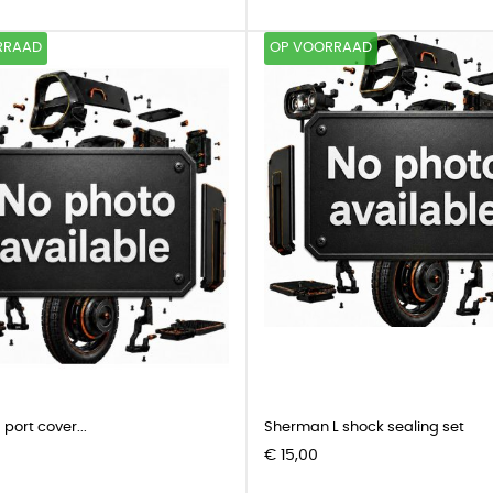
RRAAD
OP VOORRAAD
port cover...
Sherman L shock sealing set
Prijs
€ 15,00