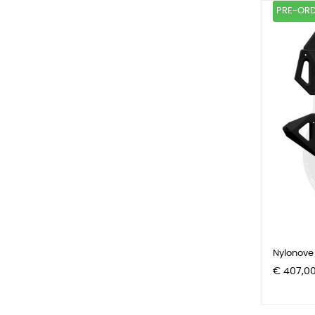
PRE-OR
Nylonove 
Prijs
€ 407,0