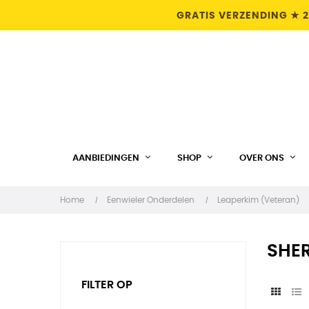
GRATIS VERZENDING ★ 2
AANBIEDINGEN
SHOP
OVER ONS
Home
Eenwieler Onderdelen
Leaperkim (Veteran)
SHE
FILTER OP