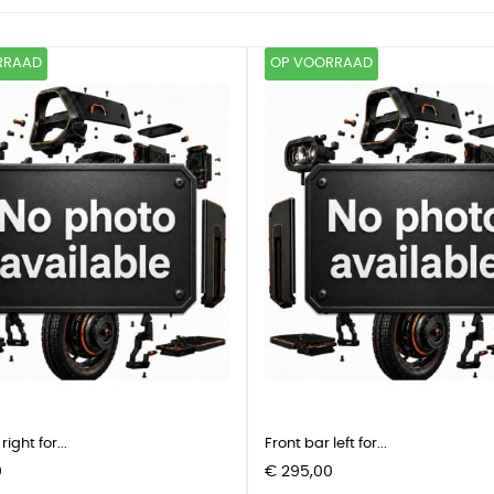
RRAAD
OP VOORRAAD
right for...
Front bar left for...
Prijs
0
€ 295,00