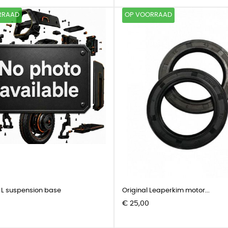
RRAAD
OP VOORRAAD
L suspension base
Original Leaperkim motor...
Prijs
€ 25,00