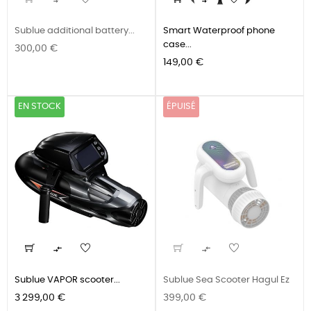


Sublue additional battery...
Smart Waterproof phone
case...
Prix
300,00 €
Prix
149,00 €
EN STOCK
ÉPUISÉ


Sublue VAPOR scooter...
Sublue Sea Scooter Hagul Ez
Prix
Prix
3 299,00 €
399,00 €