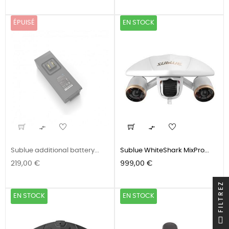
ÉPUISÉ
EN STOCK


Sublue additional battery...
Sublue WhiteShark MixPro...
Prix
Prix
219,00 €
999,00 €
FILTREZ
EN STOCK
EN STOCK