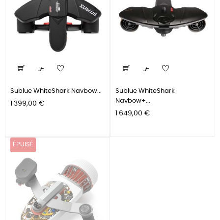


Sublue WhiteShark Navbow...
Sublue WhiteShark
Navbow+...
Prix
1 399,00 €
Prix
1 649,00 €
ÉPUISÉ