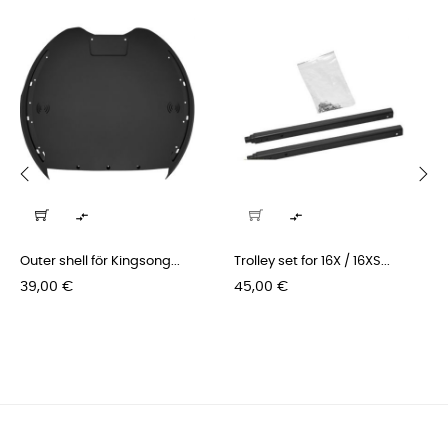
‹
›


Outer shell för Kingsong...
Trolley set for 16X / 16XS...
Pris
Pris
39,00 €
45,00 €