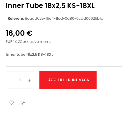
Inner Tube 18x2,5 KS-18XL
Referens
8cadd62e-f5e4-11ed-0a80-0cdd00025bfa
16,00 €
EUR 13.22 exklusive moms.
Inner tube 18x2,5 KS-18XL
LÄGG TILL I KUNDVAGN
