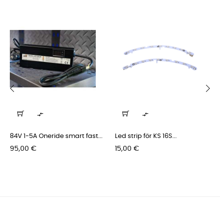
‹
›


84V 1-5A Oneride smart fast...
Led strip för KS 16S...
Pris
Pris
95,00 €
15,00 €