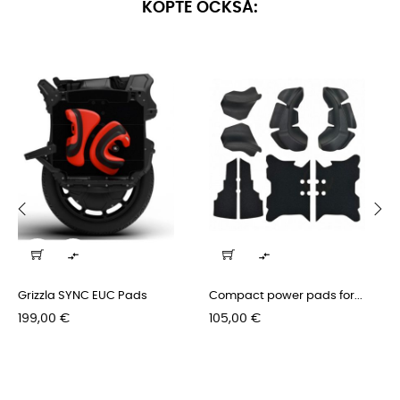
KÖPTE OCKSÅ:
‹
›


Grizzla SYNC EUC Pads
Compact power pads for...
Pris
Pris
199,00 €
105,00 €