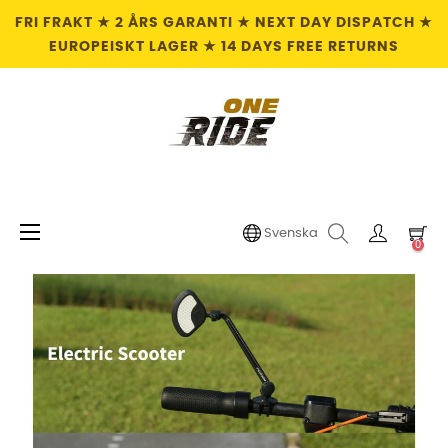
FRI FRAKT ★ 2 ÅRS GARANTI ★ NEXT DAY DISPATCH ★
EUROPEISKT LAGER ★ 14 DAYS FREE RETURNS
Växla
☰
Svenska
0
navigering