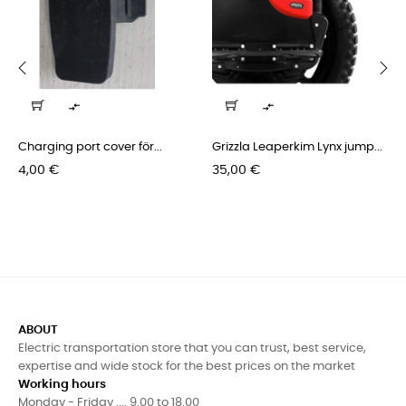
‹
›


Charging port cover för...
Grizzla Leaperkim Lynx jump...
Pris
Pris
4,00 €
35,00 €
ABOUT
Electric transportation store that you can trust, best service,
expertise and wide stock for the best prices on the market
Working hours
Monday - Friday .... 9.00 to 18.00