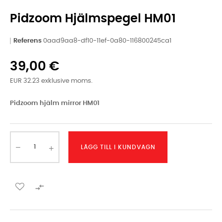
Pidzoom Hjälmspegel HM01
Referens
0aad9aa8-df10-11ef-0a80-116800245ca1
39,00 €
EUR 32.23 exklusive moms.
Pidzoom hjälm mirror HM01
LÄGG TILL I KUNDVAGN
