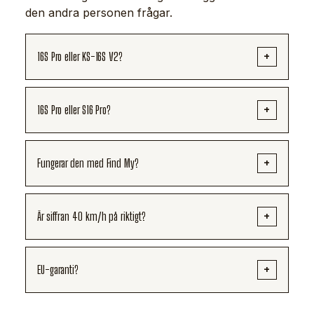
den andra personen frågar.
16S Pro eller KS-16S V2?
16S Pro eller S16 Pro?
Fungerar den med Find My?
Är siffran 40 km/h på riktigt?
EU-garanti?