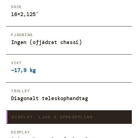
DÄCK
16×2,125″
FJÄDRING
Ingen (ofjädrat chassi)
VIKT
~17,9 kg
TROLLEY
Diagonalt teleskophandtag
DISPLAY, LJUD & UPPKOPPLING
DISPLAY