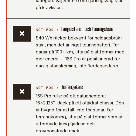
kategori. Välj S16 Pro om fjädringsväg står
på kravlistan.
Långdistans- och touringåkare
×
840 Wh räcker bekvämt för heldagsbruk i
stan, men det är inget touringbatteri. För
dagar på 100+ km, titta på plattformar med
mer energi — 16S Pro är positionerad för
daglig stadskörning, inte flerdagarsturer.
Terrängåkare
×
16S Pro rullar på ett gatuorienterat
16×2,125″-däck på ett ofjädrat chassi. Den
är byggd för asfalt, inte för stigar. För
terrängkörning, titta på plattformar som är
utformade kring fjädring och
grovmönstrade däck.