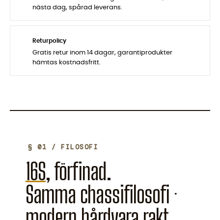
nästa dag, spårad leverans.
Returpolicy
Gratis retur inom 14 dagar, garantiprodukter
hämtas kostnadsfritt.
§ 01 / FILOSOFI
16S
, förfinad.
Samma chassifilosofi ·
modern hårdvara rakt