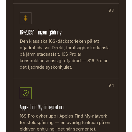
03
16×2,125″ · ingen fjädring
Den klassiska 16S-däckstorleken på ett
ofjädrat chassi. Direkt, förutsägbar körkänsla
på jämn stadsasfalt. 16S Pro är
konstruktionsmässigt ofjädrad — S16 Pro är
det fjädrade syskonhjulet.
04
Apple Find My-integration
16S Pro dyker upp i Apples Find My-nätverk
för stöldspårning — en ovanlig funktion på en
eldriven enhjuling i det här segmentet.