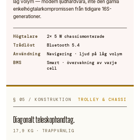
låg volym — modern ljudhårdvara, inte den gamla
enkelhögtalarkompromissen från tidigare 16S-
generationer.
Högtalare
2× 5 W chassismonterade
Trådlöst
Bluetooth 5.4
Användning
Navigering · ljud på låg volym
BMS
Smart · övervakning av varje
cell
§ 05 / KONSTRUKTION
TROLLEY & CHASSI
Diagonalt teleskophandtag.
17,9 KG · TRAPPVÄNLIG