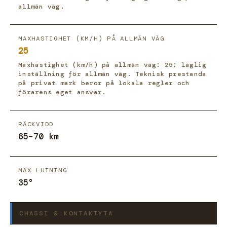
allmän väg.
MAXHASTIGHET (KM/H) PÅ ALLMÄN VÄG
25
Maxhastighet (km/h) på allmän väg: 25; laglig
inställning för allmän väg. Teknisk prestanda
på privat mark beror på lokala regler och
förarens eget ansvar.
RÄCKVIDD
65–70 km
MAX LUTNING
35°
CHASSI & KONTAKTYTA