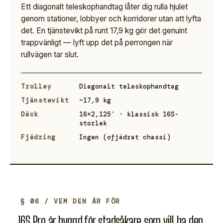
Ett diagonalt teleskophandtag låter dig rulla hjulet
genom stationer, lobbyer och korridorer utan att lyfta
det. En tjänstevikt på runt 17,9 kg gör det genuint
trappvänligt — lyft upp det på perrongen när
rullvägen tar slut.
Trolley
Diagonalt teleskophandtag
Tjänstevikt
~17,9 kg
Däck
16×2,125″ · klassisk 16S-
storlek
Fjädring
Ingen (ofjädrat chassi)
§ 06 / VEM DEN ÄR FÖR
16S Pro är byggd för stadsåkare som vill ha den