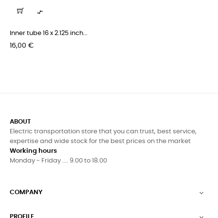

Inner tube 16 x 2.125 inch...
Pris
16,00 €
ABOUT
Electric transportation store that you can trust, best service,
expertise and wide stock for the best prices on the market
Working hours
Monday - Friday .... 9.00 to 18.00
COMPANY

PROFILE
