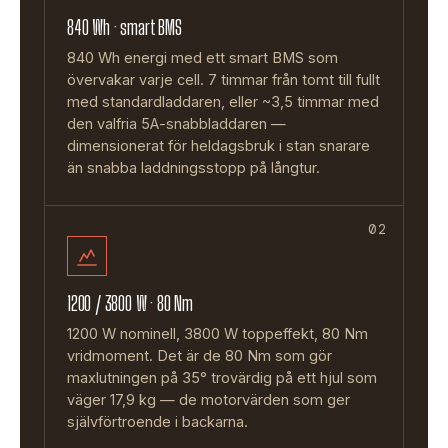
840 Wh · smart BMS
840 Wh energi med ett smart BMS som
övervakar varje cell. 7 timmar från tomt till fullt
med standardladdaren, eller ~3,5 timmar med
den valfria 5A-snabbladdaren —
dimensionerat för heldagsbruk i stan snarare
än snabba laddningsstopp på långtur.
02
1200 / 3800 W · 80 Nm
1200 W nominell, 3800 W toppeffekt, 80 Nm
vridmoment. Det är de 80 Nm som gör
maxlutningen på 35° trovärdig på ett hjul som
väger 17,9 kg — de motorvärden som ger
självförtroende i backarna.