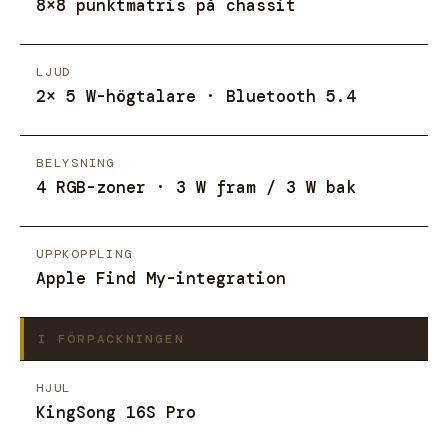
8×8 punktmatris på chassit
LJUD
2× 5 W-högtalare · Bluetooth 5.4
BELYSNING
4 RGB-zoner · 3 W fram / 3 W bak
UPPKOPPLING
Apple Find My-integration
I FÖRPACKNINGEN
HJUL
KingSong 16S Pro