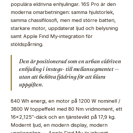
populära eldrivna enhjulingar. 16S Pro är den
moderna omarbetningen: samma hjulstorlek,
samma chassifilosofi, men med större batteri,
starkare motor, uppdaterat ljud och belysning
samt Apple Find My-integration för
stöldspårning.
Den är positionerad som en urban eldriven
enhjuling i instegs- till mellansegmentet —
utan att behöva fjädring för att klara
uppgiften.
840 Wh energi, en motor på 1200 W nominell /
3800 W toppeffekt med 80 Nm vridmoment, ett
16×2,125″-däck och en tjänstevikt på 17,9 kg.
Modernt ljud, en modern display, modern
uppkoppling — Apple Find My är inbyggt.