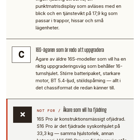
punktmatrisdisplay som avläses med en
blick och en tjänstevikt på 17,9 kg som
passar i trappor, hissar och små
lägenheter.
16S-ägaren som är redo att uppgradera
C
Ägare av äldre 16S-modeller som vill ha en
riktig uppgraderingsväg som behåller 16-
tumshjulet. Större batteripaket, starkare
motor, BT 5.4-ljud, stöldspårning — allt i
det chassiformat de redan känner till.
Åkare som vill ha fjädring
×
16S Pro är konstruktionsmässigt ofjädrad.
S16 Pro är det fjädrade syskonhjulet på
33,3 kg — samma hjulstorlek, annan