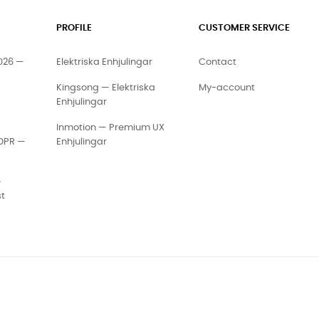
PROFILE
CUSTOMER SERVICE
2026 —
Elektriska Enhjulingar
Contact
Kingsong — Elektriska
My-account
Enhjulingar
Inmotion — Premium UX
GDPR —
Enhjulingar
e
st