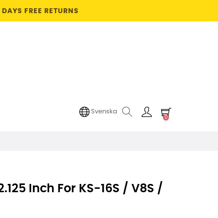
4 DAYS FREE RETURNS
Svenska
0
2.125 Inch For KS-16S / V8S /