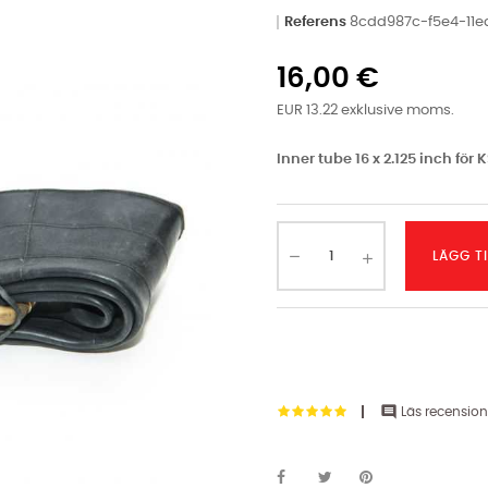
Referens
8cdd987c-f5e4-11
16,00 €
EUR 13.22 exklusive moms.
Inner tube 16 x 2.125 inch för 
LÄGG T

Läs recension