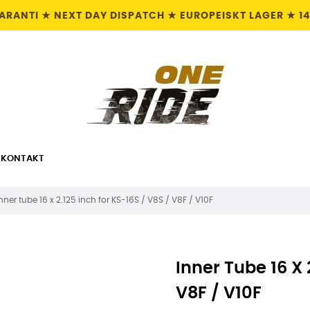
GARANTI ★ NEXT DAY DISPATCH ★ EUROPEISKT LAGER ★ 1
KONTAKT
nner tube 16 x 2.125 inch for KS-16S / V8S / V8F / V10F
Inner Tube 16 X 
V8F / V10F