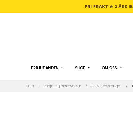
FRI FRAKT ★ 2 ÅRS 
ERBJUDANDEN
SHOP
OM OSS
I
Hem
Enhjuling Reservdelar
Däck och slangar