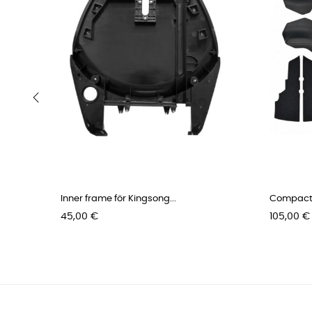
‹
Inner frame för Kingsong...
Compact 
Pris
Pris
45,00 €
105,00 €