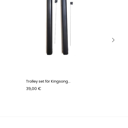
›
Trolley set för Kingsong...
Inner tub
Pris
Pris
39,00 €
19,00 €