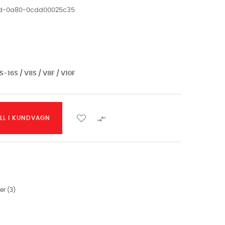
ed-0a80-0cdd00025c35
KS-16S / V8S / V8F / V10F

ILL I KUNDVAGN
er (
3
)