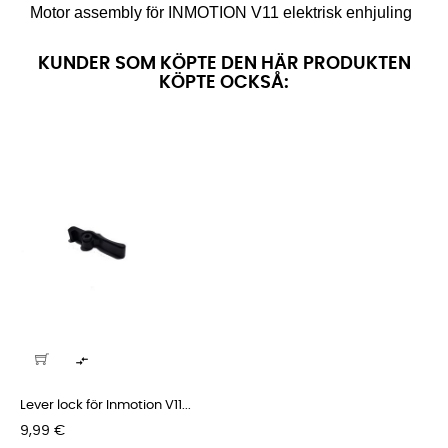
Motor assembly för INMOTION V11 elektrisk enhjuling
KUNDER SOM KÖPTE DEN HÄR PRODUKTEN
KÖPTE OCKSÅ:

Lever lock för Inmotion V11...
Pris
9,99 €