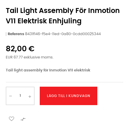
Tail Light Assembly För Inmotion
V11 Elektrisk Enhjuling
Referens
8431f146-f5e4-11ed-0a80-0cdd00025344
82,00 €
EUR 67.77 exklusive moms.
Tail light assembly för Inmotion V11 elektrisk
LÄGG TILL I KUNDVAGN
