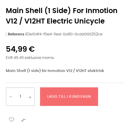
Main Shell (1 Side) For Inmotion
V12 / V12HT Electric Unicycle
Referens
83e104f4-f5e4-11ed-0a80-0cdd000252ce
54,99 €
EUR 45.45 exklusive moms.
Main Shell (1 side) för Inmotion V12 / V12HT elektrisk
LÄGG TILL I KUNDVAGN
