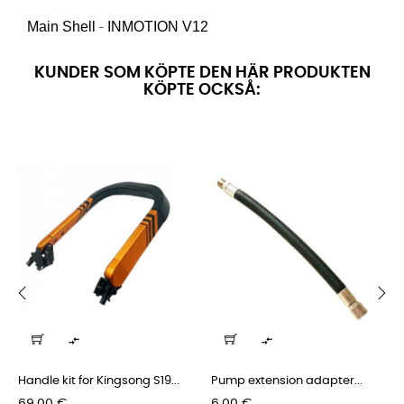
Main Shell
INMOTION
V12
-
KUNDER SOM KÖPTE DEN HÄR PRODUKTEN
KÖPTE OCKSÅ:
‹
›


Handle kit for Kingsong S19...
Pump extension adapter...
Pris
Pris
69,00 €
6,00 €