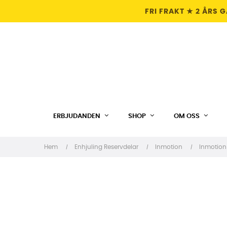
FRI FRAKT ★ 2 ÅRS 
ERBJUDANDEN
SHOP
OM OSS
Hem
Enhjuling Reservdelar
Inmotion
Inmotion 