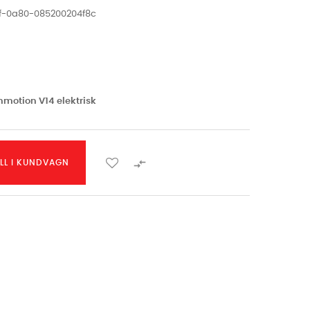
f-0a80-085200204f8c
Inmotion V14 elektrisk

ILL I KUNDVAGN