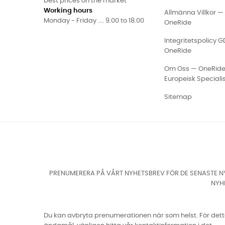
best prices on the market
Working hours
Allmänna Villkor —
Monday - Friday .... 9.00 to 18.00
OneRide
Integritetspolicy 
OneRide
Om Oss — OneRid
Europeisk Speciali
Sitemap
PRENUMERERA PÅ VÅRT NYHETSBREV FÖR DE SENASTE NY
NYH
Du kan avbryta prenumerationen när som helst. För det