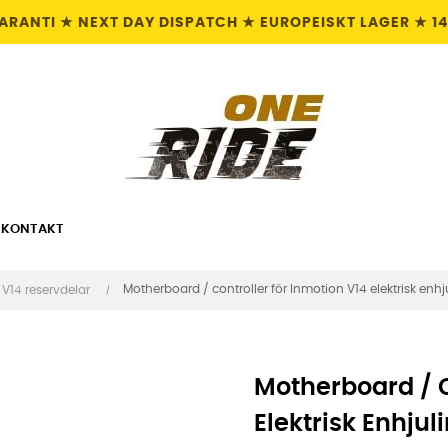
GARANTI ★ NEXT DAY DISPATCH ★ EUROPEISKT LAGER ★ 1
KONTAKT
Motherboard / controller för Inmotion V14 elektrisk enhj
V14 reservdelar
Motherboard / C
Elektrisk Enhjul