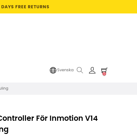
4 DAYS FREE RETURNS
Svenska
0
uling
ontroller För Inmotion V14
ing