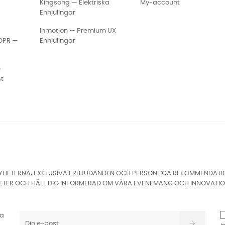
Kingsong — Elektriska
My-account
Enhjulingar
Inmotion — Premium UX
GDPR —
Enhjulingar
e
st
HETERNA, EXKLUSIVA ERBJUDANDEN OCH PERSONLIGA REKOMMENDATIONER
ETER OCH HÅLL DIG INFORMERAD OM VÅRA EVENEMANG OCH INNOVATIO
ta