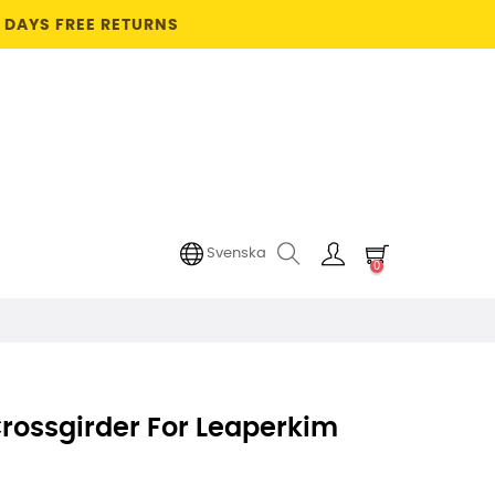
4 DAYS FREE RETURNS
Svenska
0
rossgirder For Leaperkim