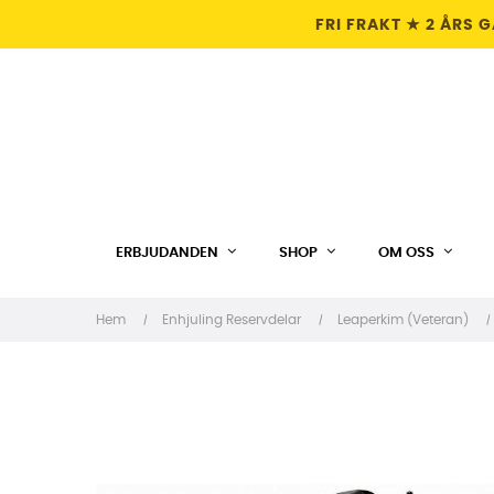
FRI FRAKT ★ 2 ÅRS 
ERBJUDANDEN
SHOP
OM OSS
Hem
Enhjuling Reservdelar
Leaperkim (Veteran)