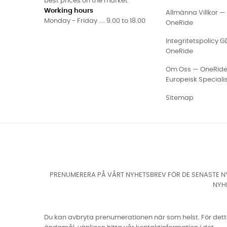
best prices on the market
Working hours
Allmänna Villkor —
Monday - Friday .... 9.00 to 18.00
OneRide
Integritetspolicy 
OneRide
Om Oss — OneRid
Europeisk Speciali
Sitemap
PRENUMERERA PÅ VÅRT NYHETSBREV FÖR DE SENASTE NY
NYH
Du kan avbryta prenumerationen när som helst. För det