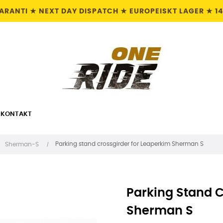
GARANTI ★ NEXT DAY DISPATCH ★ EUROPEISKT LAGER ★ 1
KONTAKT
Parking stand crossgirder for Leaperkim Sherman S
Sherman-S
Parking Stand C
Sherman S