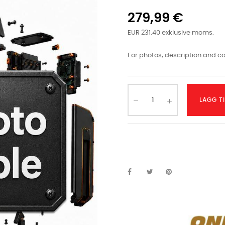
279,99 €
EUR 231.40 exklusive moms.
For photos, description and co
LÄGG T