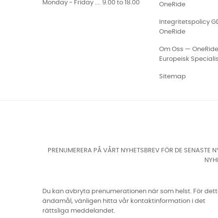
Monday - Friday .... 9.00 to 18.00
OneRide
Integritetspolicy 
OneRide
Om Oss — OneRid
Europeisk Speciali
Sitemap
PRENUMERERA PÅ VÅRT NYHETSBREV FÖR DE SENASTE NY
NYH
Du kan avbryta prenumerationen när som helst. För det
ändamål, vänligen hitta vår kontaktinformation i det
rättsliga meddelandet.