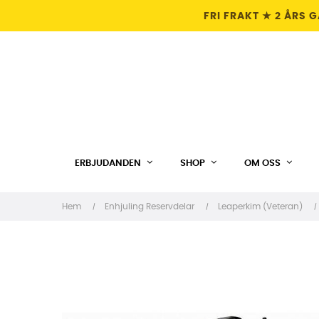
FRI FRAKT ★ 2 ÅRS 
ERBJUDANDEN
SHOP
OM OSS
Hem
Enhjuling Reservdelar
Leaperkim (Veteran)