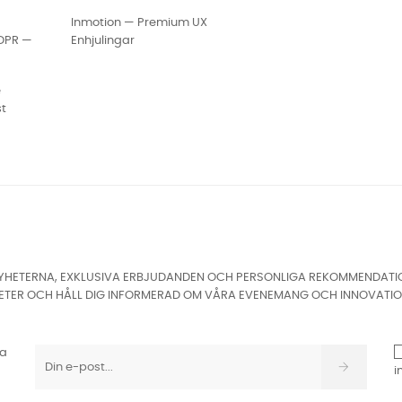
Inmotion — Premium UX
GDPR —
Enhjulingar
e
st
HETERNA, EXKLUSIVA ERBJUDANDEN OCH PERSONLIGA REKOMMENDATIONER
ETER OCH HÅLL DIG INFORMERAD OM VÅRA EVENEMANG OCH INNOVATIO
ta
i