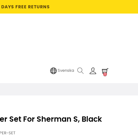
4 DAYS FREE RETURNS
Svenska
0
r Set For Sherman S, Black
PER-SET