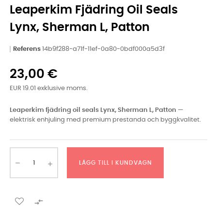
Leaperkim Fjädring Oil Seals
Lynx, Sherman L, Patton
Referens
14b9f288-a71f-11ef-0a80-0bdf000a5d3f
23,00 €
EUR 19.01 exklusive moms.
Leaperkim fjädring oil seals Lynx, Sherman L, Patton
—
elektrisk enhjuling med premium prestanda och byggkvalitet.
LÄGG TILL I KUNDVAGN
