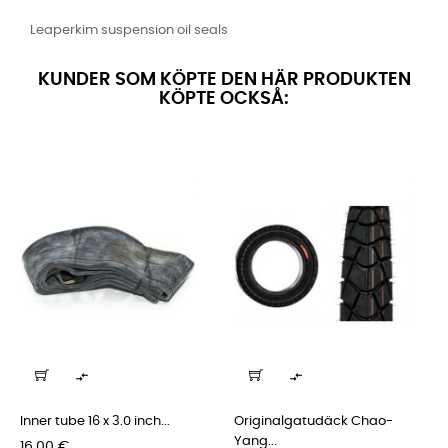
Leaperkim suspension oil seals
KUNDER SOM KÖPTE DEN HÄR PRODUKTEN
KÖPTE OCKSÅ:


Inner tube 16 x 3.0 inch...
Originalgatudäck Chao-
Yang...
Pris
16,00 €