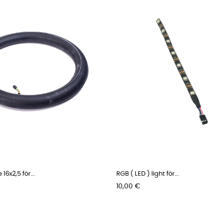
16x2,5 för...
RGB ( LED ) light för...
Pris
10,00 €