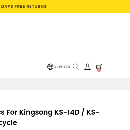
4 DAYS FREE RETURNS
Svenska
0
cs For Kingsong KS-14D / KS-
cycle