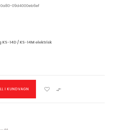
f-0a80-09d4000eb6ef
g KS-14D / KS-14M elektrisk

ILL I KUNDVAGN