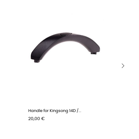
›
Handle for Kingsong 14D /...
USB side 
Pris
Pris
20,00 €
16,00 €