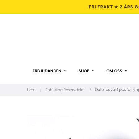
FRI FRAKT ★ 2 ÅRS 
ERBJUDANDEN
SHOP
OM OSS
Outer cover 1 pcs for Ki
Hem
Enhjuling Reservdelar