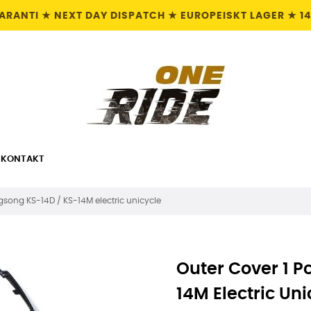
GARANTI ★ NEXT DAY DISPATCH ★ EUROPEISKT LAGER ★ 1
KONTAKT
ngsong KS-14D / KS-14M electric unicycle
Outer Cover 1 P
14M Electric Uni