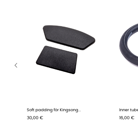
‹
Soft padding för Kingsong...
Inner tube 
Pris
Pris
30,00 €
16,00 €