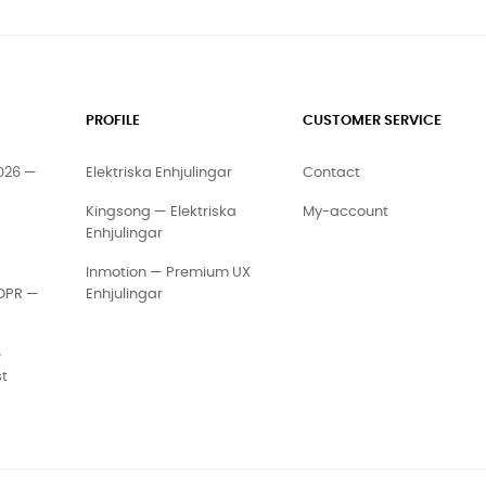
PROFILE
CUSTOMER SERVICE
2026 —
Elektriska Enhjulingar
Contact
Kingsong — Elektriska
My-account
Enhjulingar
Inmotion — Premium UX
GDPR —
Enhjulingar
e
st