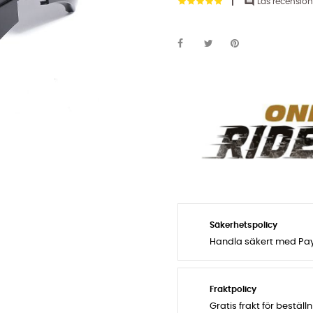

Läs recension
Säkerhetspolicy
Handla säkert med PayP
Fraktpolicy
Gratis frakt för bestäl