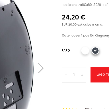
Referens
7af63189-3929-11e
24,20 €
EUR 20.00 exklusive moms.
Outer cover 1 pcs för Kingson
FÄRG
LÄGG T