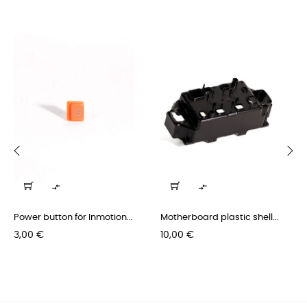
‹
›


Power button för Inmotion...
Motherboard plastic shell...
Pris
Pris
3,00 €
10,00 €