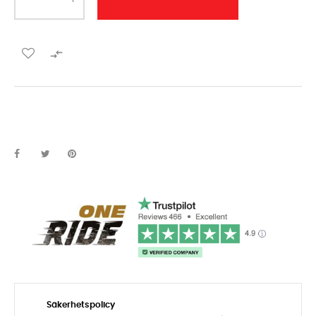

Säkerhetspolicy