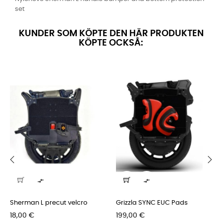
set
KUNDER SOM KÖPTE DEN HÄR PRODUKTEN
KÖPTE OCKSÅ:
‹
›


Sherman L precut velcro
Grizzla SYNC EUC Pads
Pris
Pris
18,00 €
199,00 €