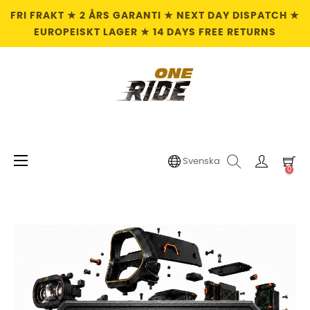
FRI FRAKT ★ 2 ÅRS GARANTI ★ NEXT DAY DISPATCH ★
EUROPEISKT LAGER ★ 14 DAYS FREE RETURNS
Växla
☰
Svenska
0
navigering