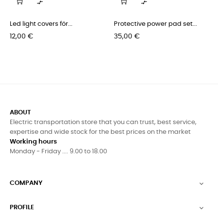


Led light covers för...
Protective power pad set...
Pris
Pris
12,00 €
35,00 €
ABOUT
Electric transportation store that you can trust, best service,
expertise and wide stock for the best prices on the market
Working hours
Monday - Friday .... 9.00 to 18.00
COMPANY

PROFILE
