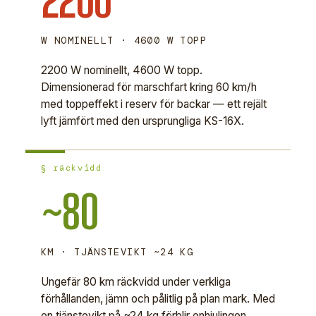
2200
W NOMINELLT · 4600 W TOPP
2200 W nominellt, 4600 W topp.
Dimensionerad för marschfart kring 60 km/h
med toppeffekt i reserv för backar — ett rejält
lyft jämfört med den ursprungliga KS-16X.
§ räckvidd
~80
KM · TJÄNSTEVIKT ~24 KG
Ungefär 80 km räckvidd under verkliga
förhållanden, jämn och pålitlig på plan mark. Med
en tjänstevikt på ~24 kg förblir enhjulingen