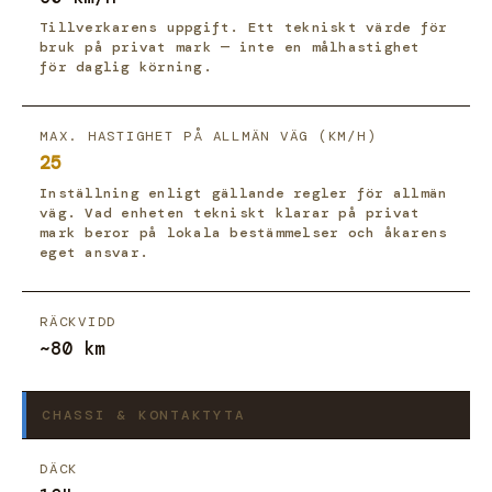
Tillverkarens uppgift. Ett tekniskt värde för
bruk på privat mark — inte en målhastighet
för daglig körning.
MAX. HASTIGHET PÅ ALLMÄN VÄG (KM/H)
25
Inställning enligt gällande regler för allmän
väg. Vad enheten tekniskt klarar på privat
mark beror på lokala bestämmelser och åkarens
eget ansvar.
RÄCKVIDD
~80 km
CHASSI & KONTAKTYTA
DÄCK