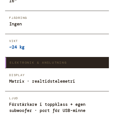
16"
FJÄDRING
Ingen
VIKT
~24 kg
ELEKTRONIK & ANSLUTNING
DISPLAY
Matrix · realtidstelemetri
LJUD
Förstärkare i toppklass + egen
subwoofer · port för USB-minne