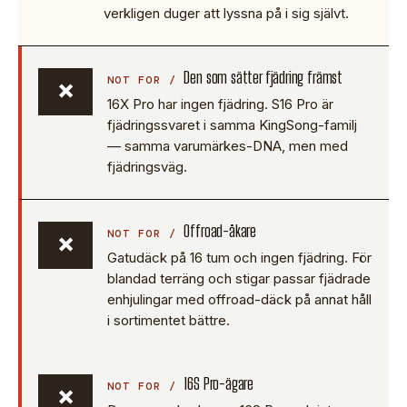
verkligen duger att lyssna på i sig självt.
Den som sätter fjädring främst
×
16X Pro har ingen fjädring. S16 Pro är
fjädringssvaret i samma KingSong-familj
— samma varumärkes-DNA, men med
fjädringsväg.
Offroad-åkare
×
Gatudäck på 16 tum och ingen fjädring. För
blandad terräng och stigar passar fjädrade
enhjulingar med offroad-däck på annat håll
i sortimentet bättre.
16S Pro-ägare
×