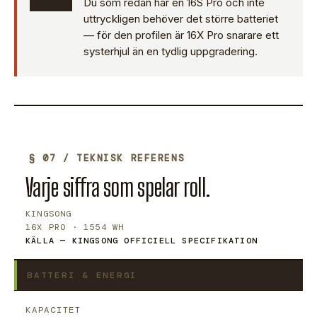
Du som redan har en 16S Pro och inte
uttryckligen behöver det större batteriet
— för den profilen är 16X Pro snarare ett
systerhjul än en tydlig uppgradering.
§ 07 / TEKNISK REFERENS
Varje siffra som spelar roll.
KINGSONG
16X PRO · 1554 WH
KÄLLA — KINGSONG OFFICIELL SPECIFIKATION
BATTERI & ENERGI
KAPACITET