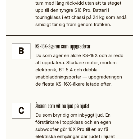
tum med lång räckvidd utan att ta steget
upp till den tyngre S16 Pro. Batteri i
touringklass i ett chassi på 24 kg som ändå
smidigt tar sig fram genom trafiken.
KS-16X-ägaren som uppgraderar
B
Du som äger en äldre KS-16X och är redo
att uppdatera. Starkare motor, modern
elektronik, BT 5.4 och dubbla
snabbladdningsportar — uppgraderingen
de flesta KS-16X-åkare letade efter.
Åkaren som vill ha ljud på hjulet
C
Du som bryr dig om inbyggt ljud. En
förstärkare i toppklass och en egen
subwoofer gör 16X Pro till en av få
elektriska enhjulingar där ljudet i hjulet