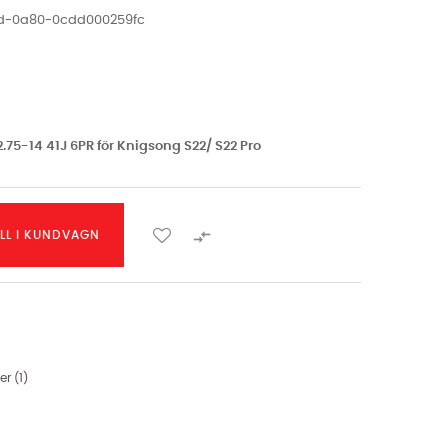
ed-0a80-0cdd000259fc
2.75-14 41J 6PR för Knigsong S22/ S22 Pro

ILL I KUNDVAGN
er (
1
)