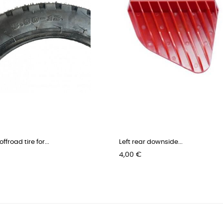
ffroad tire for...
Left rear downside...
Pris
4,00 €