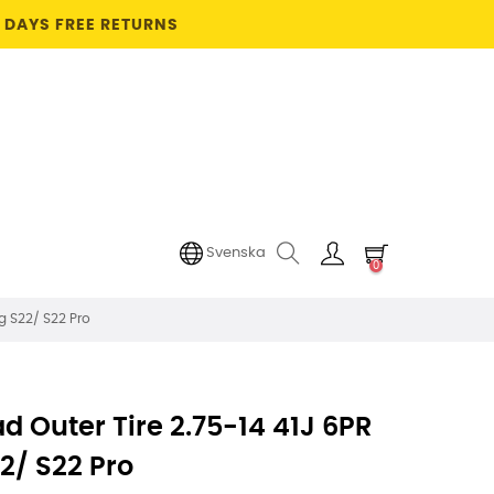
4 DAYS FREE RETURNS
Svenska
0
ng S22/ S22 Pro
d Outer Tire 2.75-14 41J 6PR
2/ S22 Pro