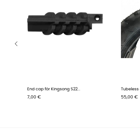
‹
End cap för Kingsong S22...
Tubeless o
Pris
Pris
7,00 €
55,00 €