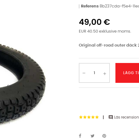
Referens
8b237cda-f5e4-11
49,00 €
EUR 40.50 exklusive moms.
Original off-road outer däck 
LÄGG T

Läs recension