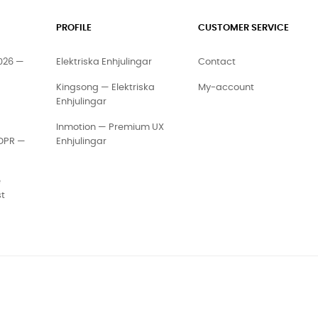
PROFILE
CUSTOMER SERVICE
2026 —
Elektriska Enhjulingar
Contact
Kingsong — Elektriska
My-account
Enhjulingar
Inmotion — Premium UX
GDPR —
Enhjulingar
e
st