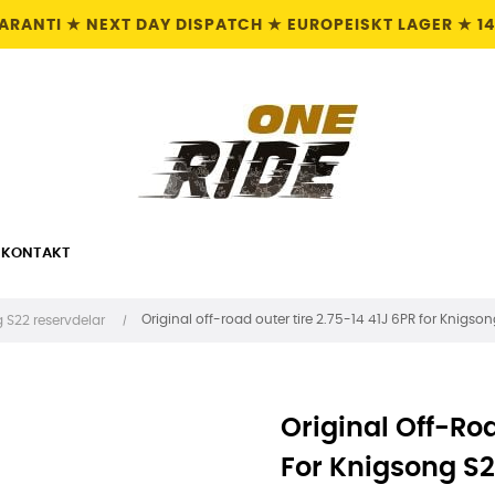
GARANTI ★ NEXT DAY DISPATCH ★ EUROPEISKT LAGER ★ 1
KONTAKT
Original off-road outer tire 2.75-14 41J 6PR for Knigso
 S22 reservdelar
Original Off-Roa
For Knigsong S2