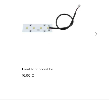
›
Front light board för...
Left / rig
Pris
Pris
16,00 €
3,63 €