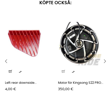
KÖPTE OCKSÅ:
‹
›


Left rear downside...
Motor för Kingsong S22 PRO...
Pris
Pris
4,00 €
350,00 €