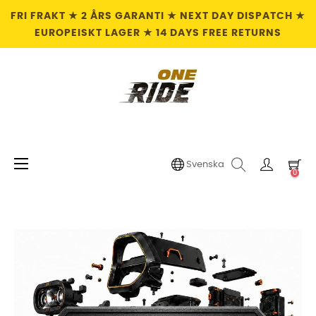
FRI FRAKT ★ 2 ÅRS GARANTI ★ NEXT DAY DISPATCH ★
EUROPEISKT LAGER ★ 14 DAYS FREE RETURNS
Växla
☰
Svenska
0
navigering